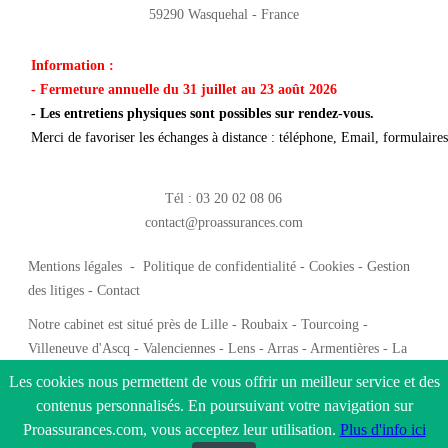
59290 Wasquehal - France
Information :
- Fermeture annuelle du 31 juillet au 23 août 2026
- Les entretiens physiques sont possibles sur rendez-vous.
Merci de favoriser les échanges à distance : téléphone, Email, formulaires 
Tél : 03 20 02 08 06
contact@proassurances.com
Mentions légales
-
Politique de confidentialité
-
Cookies
-
Gestion
des litiges
-
Contact
Notre cabinet est situé près de Lille - Roubaix - Tourcoing -
Villeneuve d'Ascq - Valenciennes - Lens - Arras - Armentières - La
Madeleine - Douai - Dunkerque - Calais - Hazebrouck - Saint-Omer -
Les cookies nous permettent de vous offrir un meilleur service et des
Cambrai - Calais -
liens partenaires
contenus personnalisés. En poursuivant votre navigation sur
Proassurances.com, vous acceptez leur utilisation.
Plus d'info ici
Copyright 2026 tous droits réservés