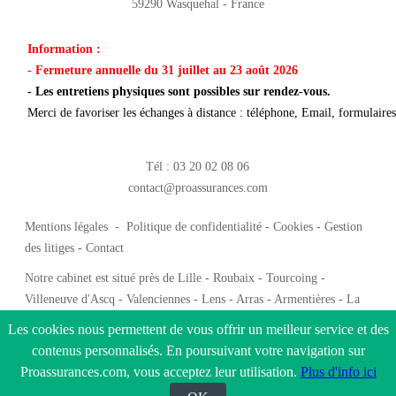
59290 Wasquehal - France
Information :
- Fermeture annuelle du 31 juillet au 23 août 2026
- Les entretiens physiques sont possibles sur rendez-vous.
Merci de favoriser les échanges à distance : téléphone, Email, formulaires 
Tél : 03 20 02 08 06
contact@proassurances.com
Mentions légales
-
Politique de confidentialité
-
Cookies
-
Gestion
des litiges
-
Contact
Notre cabinet est situé près de Lille - Roubaix - Tourcoing -
Villeneuve d'Ascq - Valenciennes - Lens - Arras - Armentières - La
Madeleine - Douai - Dunkerque - Calais - Hazebrouck - Saint-Omer -
Les cookies nous permettent de vous offrir un meilleur service et des
Cambrai - Calais -
liens partenaires
contenus personnalisés. En poursuivant votre navigation sur
Proassurances.com, vous acceptez leur utilisation.
Plus d'info ici
Copyright 2026 tous droits réservés